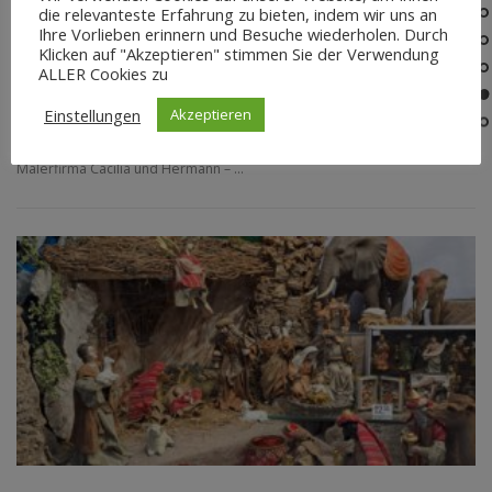
die relevanteste Erfahrung zu bieten, indem wir uns an
NEWS
Ihre Vorlieben erinnern und Besuche wiederholen. Durch
Klicken auf "Akzeptieren" stimmen Sie der Verwendung
Weihnachtsgruß
ALLER Cookies zu
Wir wünschen ein wunderschönes Weihnachtsfest zum Innehalten,
Einstellungen
Akzeptieren
Nachdenken und Entspannen und ein erfolgreiches Jahr 2024, begleitet
von Gesundheit, Glück und guter Balance. Ihr Bastelladen und
Malerfirma Cäcilia und Hermann – …