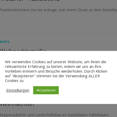
Fastelovend kann me nur erdrage, met enem Clown un dem Bastell
NEWS
Weihnachtsgrüße
Wir verwenden Cookies auf unserer Website, um Ihnen die
Wir wünschen ein wunderschönes Weihnachtsfest zum Innehalten, Na
relevanteste Erfahrung zu bieten, indem wir uns an Ihre
Jahr 2022, begleitet von Gesundheit, Glück und guter Balance.
Vorlieben erinnern und Besuche wiederholen. Durch Klicken
auf "Akzeptieren" stimmen Sie der Verwendung ALLER
Cookies zu
Einstellungen
Akzeptieren
NEWS
Weihnachten
Krippenzubehör und Landschaftsbau im Bastelladen Falterbaum.